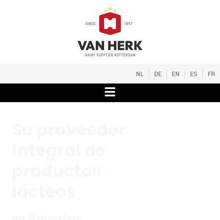
NL
DE
EN
ES
FR
Su proveedor
integral de
productos
lácteos
en Róterdam