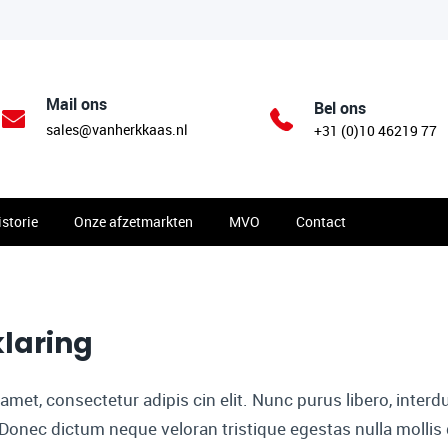
Mail ons
Bel ons
sales@vanherkkaas.nl
+31 (0)10 46219 77
storie
Onze afzetmarkten
MVO
Contact
laring
amet, consectetur adipis cin elit. Nunc purus libero, inter
. Donec dictum neque veloran tristique egestas nulla mollis 