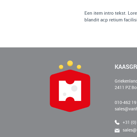
Een item intro tekst. Lor
blandit acp retium facilis
KAASGR
Griekenlan
2411 PZ Bo
010-462 19
sales@vanh
+31 (0
sales@