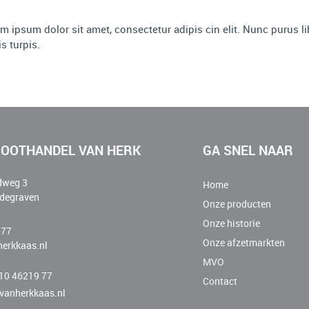
em ipsum dolor sit amet, consectetur adipis cin elit. Nunc purus l
is turpis.
OOTHANDEL VAN HERK
GA SNEL NAAR
dweg 3
Home
degraven
Onze producten
Onze historie
 77
Onze afzetmarkten
erkkaas.nl
MVO
)10 46219 77
Contact
vanherkkaas.nl